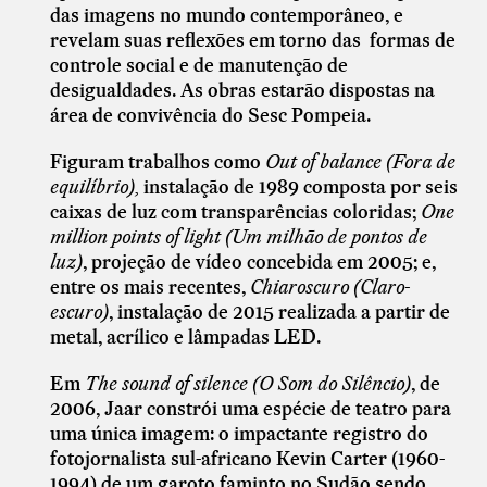
das imagens no mundo contemporâneo, e
revelam suas reflexões em torno das formas de
controle social e de manutenção de
desigualdades. As obras estarão dispostas na
área de convivência do Sesc Pompeia.
Figuram trabalhos como
Out of balance
(Fora de
equilíbrio),
instalação de 1989 composta por seis
caixas de luz com transparências coloridas;
One
million points of light
(Um milhão de pontos de
luz)
, projeção de vídeo concebida em 2005; e,
entre os mais recentes,
Chiaroscuro
(Claro-
escuro)
, instalação de 2015 realizada a partir de
metal, acrílico e lâmpadas LED.
Em
The sound of silence
(O Som do Silêncio)
, de
2006, Jaar constrói uma espécie de teatro para
uma única imagem: o impactante registro do
fotojornalista sul-africano Kevin Carter (1960-
1994) de um garoto faminto no Sudão sendo