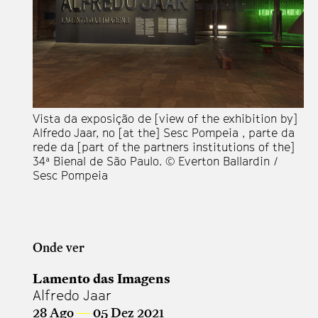
Vista da exposição de [view of the exhibition by]
Vi
Alfredo Jaar, no [at the] Sesc Pompeia , parte da
Al
rede da [part of the partners institutions of the]
re
34ª Bienal de São Paulo. © Everton Ballardin /
34
Sesc Pompeia
Se
Onde ver
Lamento das Imagens
Alfredo Jaar
28 Ago
—
05 Dez 2021