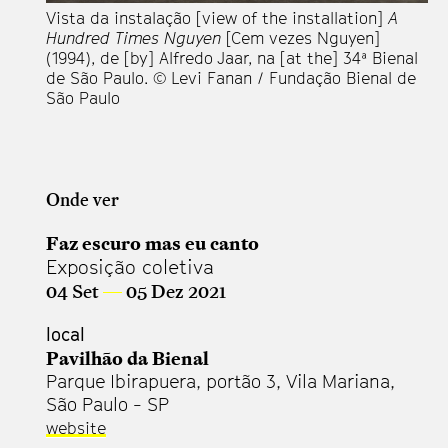
Vista da instalação [view of the installation]
A
Vi
Hundred Times Nguyen
[Cem vezes Nguyen]
Hu
(1994), de [by] Alfredo Jaar, na [at the] 34ª Bienal
(1
de São Paulo. © Levi Fanan / Fundação Bienal de
de
São Paulo
Sã
Onde ver
Faz escuro mas eu canto
Exposição coletiva
04 Set
—
05 Dez 2021
local
Pavilhão da Bienal
Parque Ibirapuera, portão 3, Vila Mariana,
São Paulo - SP
website