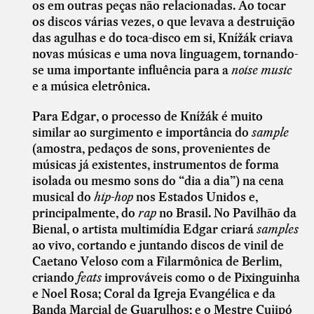
os em outras peças não relacionadas. Ao tocar
os discos várias vezes, o que levava a destruição
das agulhas e do toca-disco em si, Knížák criava
novas músicas e uma nova linguagem, tornando-
se uma importante influência para a
noise music
e a música eletrônica.
Para Edgar, o processo de Knížák é muito
similar ao surgimento e importância do
sample
(amostra, pedaços de sons, provenientes de
músicas já existentes, instrumentos de forma
isolada ou mesmo sons do “dia a dia”) na cena
musical do
hip-hop
nos Estados Unidos e,
principalmente, do
rap
no Brasil. No Pavilhão da
Bienal, o artista multimídia Edgar criará
samples
ao vivo, cortando e juntando discos de vinil de
Caetano Veloso com a Filarmônica de Berlim,
criando
feats
improváveis como o de Pixinguinha
e Noel Rosa; Coral da Igreja Evangélica e da
Banda Marcial de Guarulhos; e o Mestre Cujipó