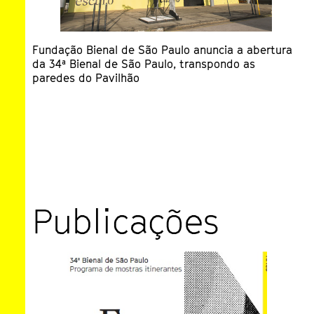
Ev
12
Correspondência #21
sa
Th
P
11
Fundação Bienal de São Paulo anuncia a abertura
da 34ª Bienal de São Paulo, transpondo as
paredes do Pavilhão