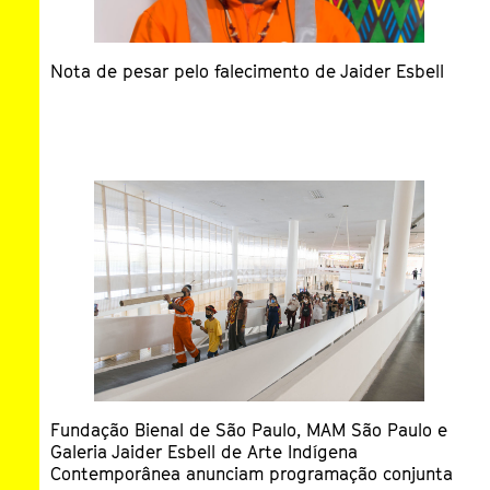
Em memória de Jaider Esbell
sa
sa
Ti
Su
Of
ta
Ge
P
we
07
Nota de pesar pelo falecimento de Jaider Esbell
m
sa