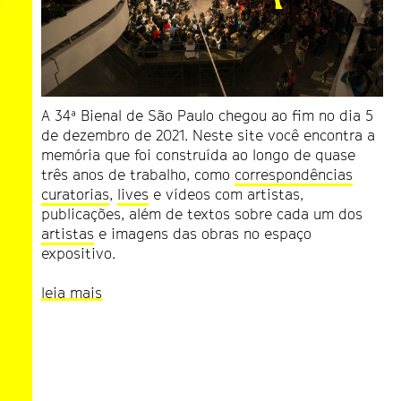
02 Dez 2021
Círculo de Arte #13 - A
ronda da morte
, de
Hélio Oiticica
16:00 - 18:00
Pavilhão da Bienal
A 34ª Bienal de São Paulo chegou ao fim no dia 5
de dezembro de 2021. Neste site você encontra a
02 Dez 2021
memória que foi construída ao longo de quase
Ciclo Bienal dos índios: ativação da obra
três anos de trabalho, como
correspondências
Dabucuri no céu
, de Daiara Tukano
curatorias
,
lives
e vídeos com artistas,
17:00 - 18:00
publicações, além de textos sobre cada um dos
Pavilhão da Bienal
artistas
e imagens das obras no espaço
expositivo.
02 Dez 2021
Ciclo Bienal dos índios: fala-performance
leia mais
de Gustavo Caboco junto à sua obra
Extensão Wapichana
19:00 - 19:30
Pavilhão da Bienal