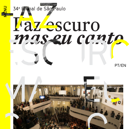
10:30 - 18:00
Pavilhão da Bienal
MENU
2021
DEZEMBRO
01 Dez 2021
Time Has Fallen Asleep in the Afternoon
Sunshine [O tempo adormeceu ao sol da
tarde]
PT
/
EN
10:30 - 18:00
Pavilhão da Bienal
02 Dez 2021
Time Has Fallen Asleep in the Afternoon
Sunshine [O tempo adormeceu ao sol da
tarde]
10:30 - 18:00
Pavilhão da Bienal