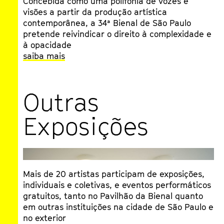
Concebida como uma polifonia de vozes e
Jacopo Crivelli Visconti e pedro frança
visões a partir da produção artística
18:00 - 19:00
contemporânea, a 34ª Bienal de São Paulo
Pavilhão da Bienal
pretende reivindicar o direito à complexidade e
à opacidade
04 Dez 2021
saiba mais
Time Has Fallen Asleep in the Afternoon
Sunshine [O tempo adormeceu ao sol da
tarde]
Outras
10:30 - 18:00
Pavilhão da Bienal
Exposições
04 Dez 2021
Conversação com Kaká Werá
16:00 - 17:00
Pavilhão da Bienal
04 Dez 2021
Círculo de Arte #13 - A
ronda da morte
, de
Hélio Oiticica