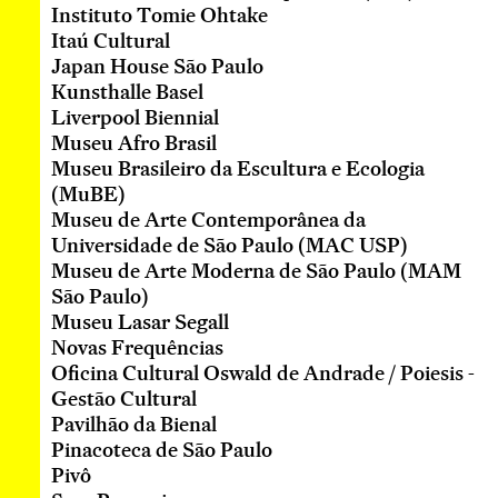
Ja
m
m
m
m
m
m
m
we
Ev
Ku
2
we
17
we
Mu
04
m
we
09
m
m
de
bienal na web
m
we
bienal no Instagram
m
Casa do Povo
Casa do Sertanista / Museu da Cidade de São
Paulo
Centro Cultural Banco do Brasil - São Paulo
sa
Centro Cultural São Paulo-online
Cidade Tiradentes
En
IMS Paulista
34
sa
sa
Instituto Bardi / Casa de Vidro
sa
Ev
Instituto de Arte Contemporânea (IAC)
sa
28
Instituto Tomie Ohtake
Itaú Cultural
Se
sa
sa
Japan House São Paulo
Ph
Co
sa
Pi
Ja
Kunsthalle Basel
sa
Co
S
sa
we
we
Liverpool Biennial
09
Co
0
m
m
Museu Afro Brasil
Mo
We
Museu Brasileiro da Escultura e Ecologia
sa
c